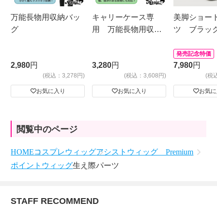
万能長物用収納バッ
キャリーケース専
美脚ショー
グ
用 万能長物用収納
ツ ブラッ
バッグ
発売記念特価
2,980
円
3,280
円
7,980
円
(税込：3,278円)
(税込：3,608円)
(税
お気に入り
お気に入り
お気に
閲覧中のページ
HOME
コスプレウィッグ
アシストウィッグ Premium
ポイントウィッグ
生え際パーツ
STAFF RECOMMEND