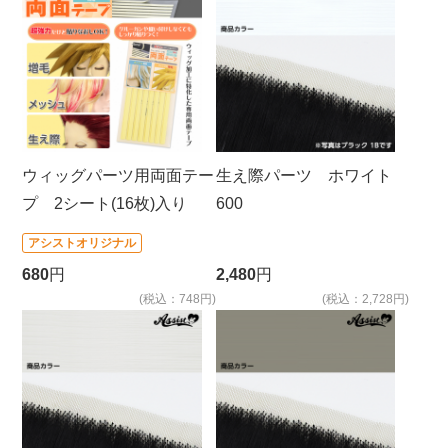
ウィッグパーツ用両面テー
生え際パーツ ホワイト
プ 2シート(16枚)入り
600
アシストオリジナル
680
円
2,480
円
(税込：748円)
(税込：2,728円)