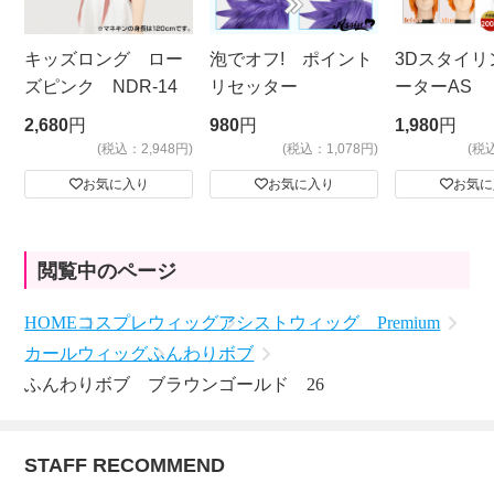
キッズロング ロー
泡でオフ! ポイント
3Dスタイリ
ズピンク NDR-14
リセッター
ーターAS
ビッグサイ
2,680
円
980
円
1,980
円
(税込：2,948円)
(税込：1,078円)
(税
お気に入り
お気に入り
お気に
閲覧中のページ
HOME
コスプレウィッグ
アシストウィッグ Premium
カールウィッグ
ふんわりボブ
ふんわりボブ ブラウンゴールド 26
STAFF RECOMMEND