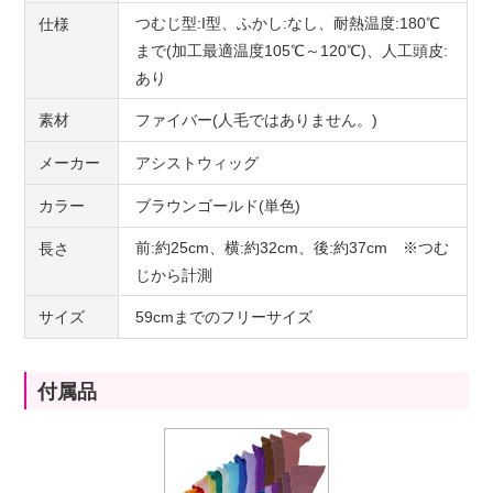
つむじ型:I型、ふかし:なし、耐熱温度:180℃
仕様
まで(加工最適温度105℃～120℃)、人工頭皮:
あり
素材
ファイバー(人毛ではありません。)
メーカー
アシストウィッグ
カラー
ブラウンゴールド(単色)
前:約25cm、横:約32cm、後:約37cm ※つむ
長さ
じから計測
サイズ
59cmまでのフリーサイズ
付属品