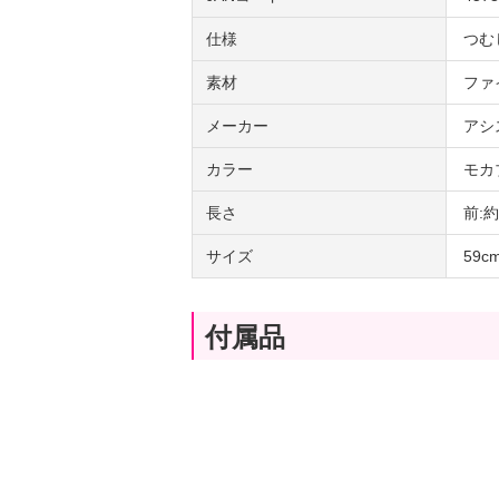
仕様
つむ
素材
ファ
メーカー
アシ
カラー
モカ
長さ
前:
サイズ
59
付属品