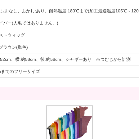
じ型:なし、ふかし:あり、耐熱温度:180℃まで(加工最適温度105℃～12
イバー(人毛ではありません。)
ストウィッグ
ブラウン(単色)
約52cm、横:約58cm、後:約58cm、シャギーあり ※つむじから計測
cmまでのフリーサイズ