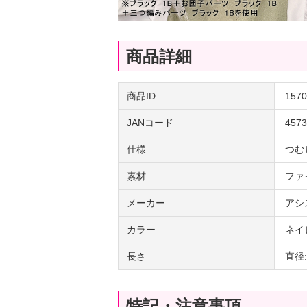
商品詳細
商品ID
1570
JANコード
4573
仕様
つむ
素材
ファ
メーカー
アシ
カラー
ネイ
長さ
直径:
特記・注意事項