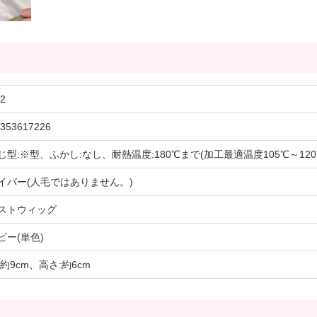
2
353617226
じ型:※型、ふかし:なし、耐熱温度:180℃まで(加工最適温度105℃～120
イバー(人毛ではありません。)
ストウィッグ
ビー(単色)
約9cm、高さ:約6cm