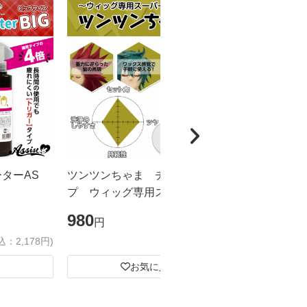
ーターAS
ツンツンちゃま チューブタイ
カチカチく
プ ウィッグ専用スーパーハード
ドスプレー
ジェル
ズ
980
1,980
円
円
込：2,178円)
(税込：1,078円)
お気に入り