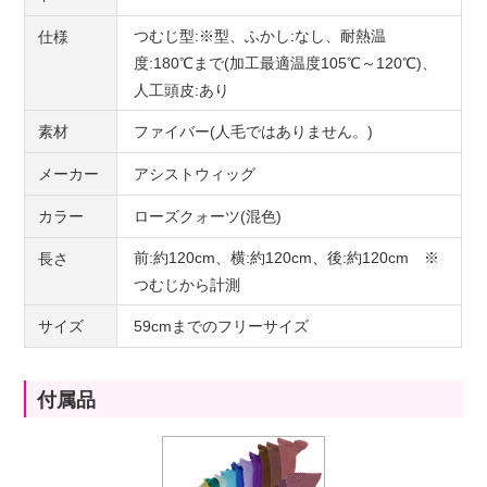
つむじ型:※型、ふかし:なし、耐熱温
仕様
度:180℃まで(加工最適温度105℃～120℃)、
人工頭皮:あり
素材
ファイバー(人毛ではありません。)
メーカー
アシストウィッグ
カラー
ローズクォーツ(混色)
前:約120cm、横:約120cm、後:約120cm ※
長さ
つむじから計測
サイズ
59cmまでのフリーサイズ
付属品