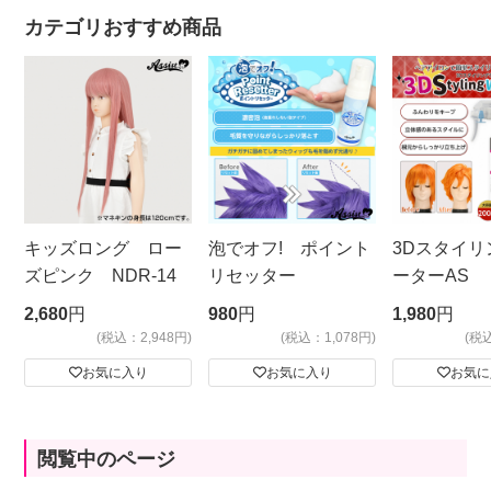
カテゴリおすすめ商品
キッズロング ロー
泡でオフ! ポイント
3Dスタイリ
ズピンク NDR-14
リセッター
ーターAS
ビッグサイ
2,680
円
980
円
1,980
円
(税込：2,948円)
(税込：1,078円)
(税
お気に入り
お気に入り
お気に
閲覧中のページ