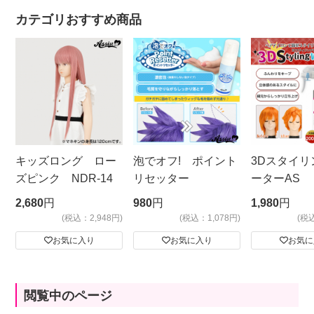
カテゴリおすすめ商品
キッズロング ロー
泡でオフ! ポイント
3Dスタイリ
ズピンク NDR-14
リセッター
ーターAS
ビッグサイ
2,680
円
980
円
1,980
円
(税込：2,948円)
(税込：1,078円)
(税
お気に入り
お気に入り
お気に
閲覧中のページ