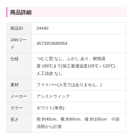
商品詳細
商品ID
24440
JANコー
4573353680954
ド
つむじ型:なし、ふかし:あり、耐熱温
仕様
度:180℃まで(加工最適温度105℃～120℃)、
人工頭皮:なし
素材
ファイバー(人毛ではありません。)
メーカー
アシストウィッグ
カラー
ホワイト(単色)
前:約45cm、横:約60cm、後:約100cm ※頭
長さ
頂部から計測