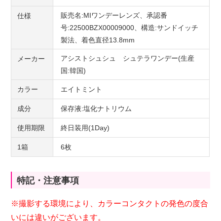
販売名:MIワンデーレンズ、承認番
仕様
号:22500BZX00009000、構造:サンドイッチ
製法、着色直径13.8mm
アシストシュシュ シュテラワンデー(生産
メーカー
国:韓国)
カラー
エイトミント
成分
保存液:塩化ナトリウム
使用期限
終日装用(1Day)
1箱
6枚
特記・注意事項
※撮影する環境により、カラーコンタクトの発色の度合
いには違いがございます。