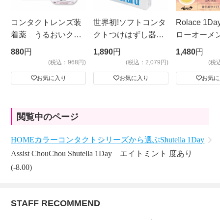
コンタクトレンズ装
世界初!ソフトコンタ
Rolace 1
着薬 うるおいクッ
クトつけはずし器
ローオーメ
ション フォーリン
具 meruru ケース
880
円
1,890
円
1,480
円
ドロップNEO
付き クリア
(税込：968円)
(税込：2,079円)
(税
お気に入り
お気に入り
お気に
閲覧中のページ
HOME
カラーコンタクト
シリーズから選ぶ
Shutella 1Day
Assist ChouChou Shutella 1Day エイトミント 度あり
(-8.00)
STAFF RECOMMEND