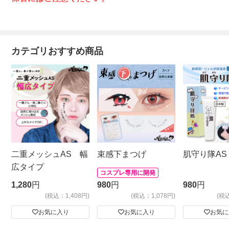
カテゴリおすすめ商品
二重メッシュAS 幅
束感下まつげ
肌守り隊AS
広タイプ
コスプレ専用に開発
1,280
円
980
円
980
円
(税込：1,408円)
(税込：1,078円)
(税
お気に入り
お気に入り
お気に