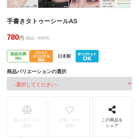
手書きタトゥーシールAS
780
円
(税込：858円)
商品バリエーションの選択
比べるリスト
お気に入り
この商品を
追加
追加
シェア