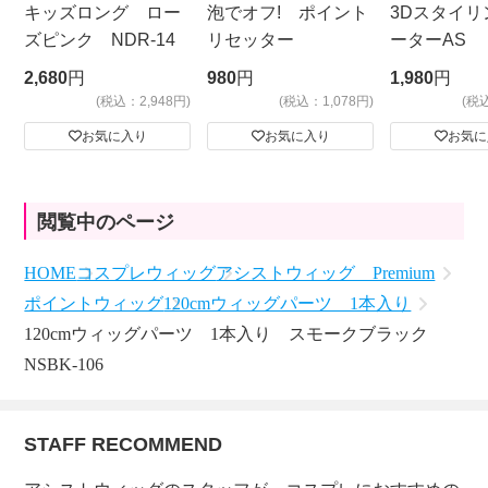
キッズロング ロー
泡でオフ! ポイント
3Dスタイリ
ズピンク NDR-14
リセッター
ーターAS
ビッグサイ
2,680
円
980
円
1,980
円
(税込：2,948円)
(税込：1,078円)
(税
お気に入り
お気に入り
お気に
閲覧中のページ
HOME
コスプレウィッグ
アシストウィッグ Premium
ポイントウィッグ
120cmウィッグパーツ 1本入り
120cmウィッグパーツ 1本入り スモークブラック
NSBK-106
STAFF RECOMMEND