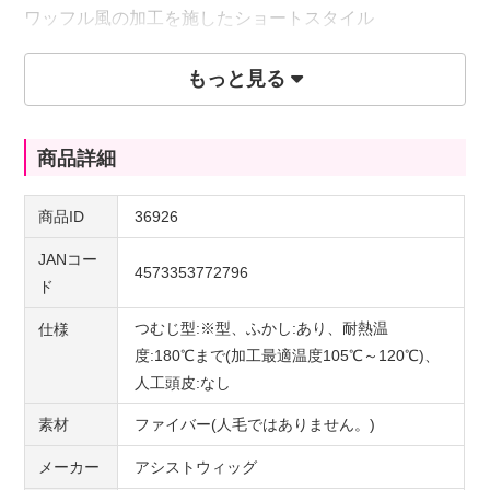
ワッフル風の加工を施したショートスタイル
スタンダードな白です。
もっと見る
商品詳細
商品ID
36926
JANコー
4573353772796
ド
つむじ型:※型、ふかし:あり、耐熱温
仕様
度:180℃まで(加工最適温度105℃～120℃)、
人工頭皮:なし
素材
ファイバー(人毛ではありません。)
メーカー
アシストウィッグ