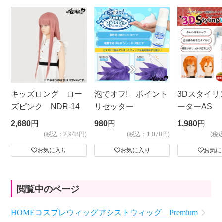
キッズロング ロー
泡でオフ! ポイント
3Dスタイリ
ズピンク NDR-14
リセッター
ーターAS
ビッグサイ
2,680
円
980
円
1,980
円
(税込：2,948円)
(税込：1,078円)
(税
お気に入り
お気に入り
お気に
閲覧中のページ
HOME
コスプレウィッグ
アシストウィッグ Premium