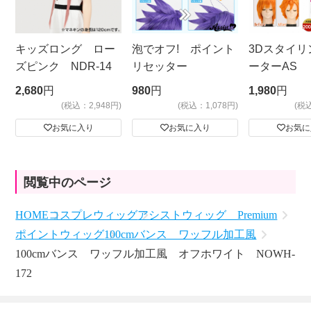
キッズロング ロー
泡でオフ! ポイント
3Dスタイリ
ズピンク NDR-14
リセッター
ーターAS
ビッグサイ
2,680
円
980
円
1,980
円
(税込：2,948円)
(税込：1,078円)
(税
お気に入り
お気に入り
お気に
閲覧中のページ
HOME
コスプレウィッグ
アシストウィッグ Premium
ポイントウィッグ
100cmバンス ワッフル加工風
100cmバンス ワッフル加工風 オフホワイト NOWH-
172