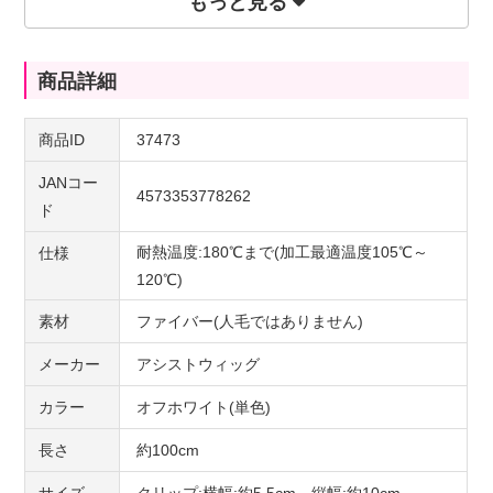
もっと見る
少しくすんだ白です。
商品詳細
商品ID
37473
JANコー
4573353778262
ド
耐熱温度:180℃まで(加工最適温度105℃～
仕様
120℃)
素材
ファイバー(人毛ではありません)
メーカー
アシストウィッグ
カラー
オフホワイト(単色)
長さ
約100cm
サイズ
クリップ:横幅:約5.5cm、縦幅:約10cm