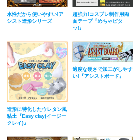
水性だから使いやすい!ア
超強力!コスプレ制作用両
シスト造形シリーズ
面テープ『めちゃピタ
ッ!』
適度な硬さで加工がしやす
い!『アシストボード』
造形に特化したウレタン風
粘土『Easy clay(イージー
クレイ)』