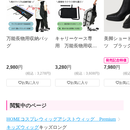
万能長物用収納バッ
キャリーケース専
美脚ショー
グ
用 万能長物用収納
ツ ブラッ
バッグ
発売記念特価
2,980
円
3,280
円
7,980
円
(税込：3,278円)
(税込：3,608円)
(税
お気に入り
お気に入り
お気に
閲覧中のページ
HOME
コスプレウィッグ
アシストウィッグ Premium
キッズウィッグ
キッズロング