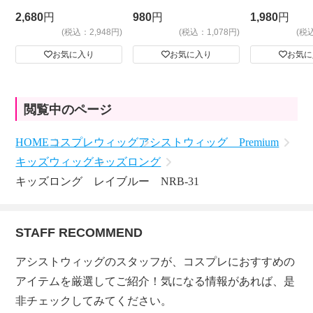
ビッグサイ
2,680
円
980
円
1,980
円
(税込：2,948円)
(税込：1,078円)
(税
お気に入り
お気に入り
お気に
閲覧中のページ
HOME
コスプレウィッグ
アシストウィッグ Premium
キッズウィッグ
キッズロング
キッズロング レイブルー NRB-31
STAFF RECOMMEND
アシストウィッグのスタッフが、コスプレにおすすめの
アイテムを厳選してご紹介！気になる情報があれば、是
非チェックしてみてください。