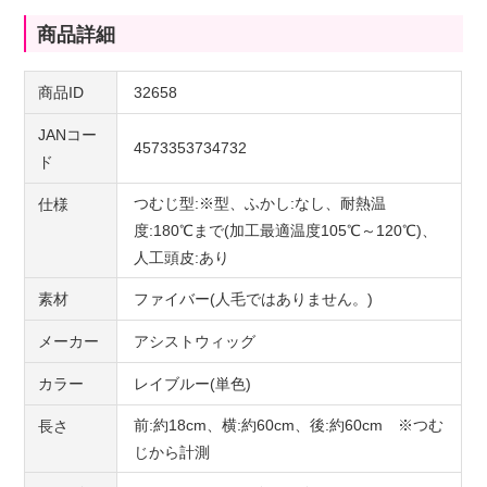
商品詳細
商品ID
32658
JANコー
4573353734732
ド
つむじ型:※型、ふかし:なし、耐熱温
仕様
度:180℃まで(加工最適温度105℃～120℃)、
人工頭皮:あり
素材
ファイバー(人毛ではありません。)
メーカー
アシストウィッグ
カラー
レイブルー(単色)
前:約18cm、横:約60cm、後:約60cm ※つむ
長さ
じから計測