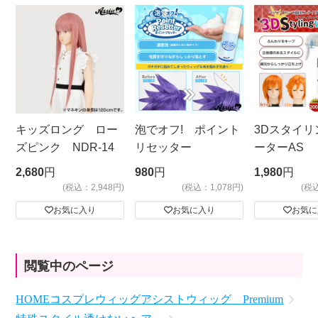
キッズロング ロー
泡でオフ! ポイント
3Dスタイリ
ズピンク NDR-14
リセッター
ーターAS
ビッグサイ
2,680
円
980
円
1,980
円
(税込：2,948円)
(税込：1,078円)
(税
お気に入り
お気に入り
お気に
閲覧中のページ
HOME
コスプレウィッグ
アシストウィッグ Premium