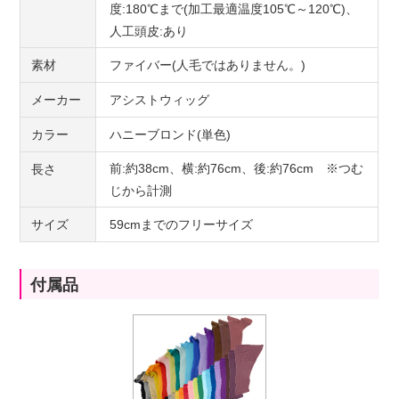
度:180℃まで(加工最適温度105℃～120℃)、
人工頭皮:あり
素材
ファイバー(人毛ではありません。)
メーカー
アシストウィッグ
カラー
ハニーブロンド(単色)
前:約38cm、横:約76cm、後:約76cm ※つむ
長さ
じから計測
サイズ
59cmまでのフリーサイズ
付属品