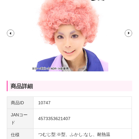
商品詳細
商品ID
10747
JANコー
4573353621407
ド
つむじ型:※型、ふかし:なし、耐熱温
仕様