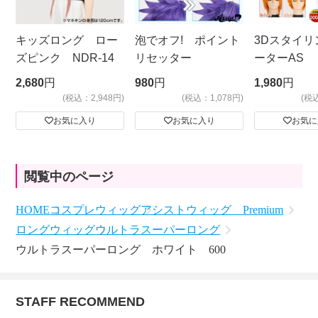
キッズロング ロー
泡でオフ! ポイント
3Dスタイリ
ズピンク NDR-14
リセッター
ーターAS
ビッグサイ
2,680
円
980
円
1,980
円
(税込：2,948円)
(税込：1,078円)
(税
お気に入り
お気に入り
お気に
閲覧中のページ
HOME
コスプレウィッグ
アシストウィッグ Premium
ロングウィッグ
ウルトラスーパーロング
ウルトラスーパーロング ホワイト 600
STAFF RECOMMEND