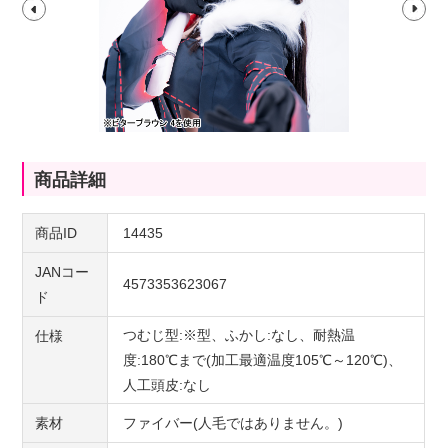
商品詳細
商品ID
14435
JANコー
4573353623067
ド
つむじ型:※型、ふかし:なし、耐熱温
仕様
度:180℃まで(加工最適温度105℃～120℃)、
人工頭皮:なし
素材
ファイバー(人毛ではありません。)