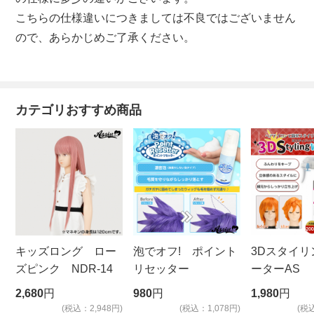
こちらの仕様違いにつきましては不良ではございません
ので、あらかじめご了承ください。
カテゴリおすすめ商品
キッズロング ロー
泡でオフ! ポイント
3Dスタイリ
ズピンク NDR-14
リセッター
ーターAS
ビッグサイ
2,680
円
980
円
1,980
円
(税込：2,948円)
(税込：1,078円)
(税