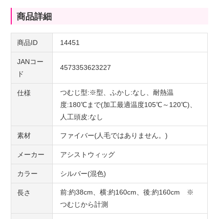
商品詳細
商品ID
14451
JANコー
4573353623227
ド
つむじ型:※型、ふかし:なし、耐熱温
仕様
度:180℃まで(加工最適温度105℃～120℃)、
人工頭皮:なし
素材
ファイバー(人毛ではありません。)
メーカー
アシストウィッグ
カラー
シルバー(混色)
前:約38cm、横:約160cm、後:約160cm ※
長さ
つむじから計測