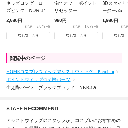
キッズロング ロー
泡でオフ! ポイント
3Dスタイリ
ズピンク NDR-14
リセッター
ーターAS
ビッグサイ
2,680
円
980
円
1,980
円
(税込：2,948円)
(税込：1,078円)
(税
お気に入り
お気に入り
お気に
閲覧中のページ
HOME
コスプレウィッグ
アシストウィッグ Premium
ポイントウィッグ
生え際パーツ
生え際パーツ ブラックブラッド NBB-126
STAFF RECOMMEND
アシストウィッグのスタッフが、コスプレにおすすめの