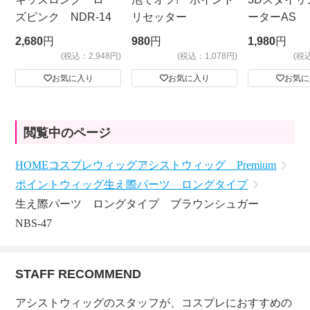
ズピンク NDR-14
リセッター
ーターAS
ビッグサイ
2,680
円
980
円
1,980
円
(税込：2,948円)
(税込：1,078円)
(税
お気に入り
お気に入り
お気に
閲覧中のページ
HOME
コスプレウィッグ
アシストウィッグ Premium
ポイントウィッグ
生え際パーツ ロングタイプ
生え際パーツ ロングタイプ ブラウンシュガー
NBS-47
STAFF RECOMMEND
アシストウィッグのスタッフが、コスプレにおすすめの