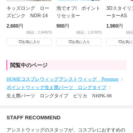
キッズロング ロー
泡でオフ! ポイント
3Dスタイリ
ズピンク NDR-14
リセッター
ーターAS
ビッグサイ
2,680
円
980
円
1,980
円
(税込：2,948円)
(税込：1,078円)
(税
お気に入り
お気に入り
お気に
閲覧中のページ
HOME
コスプレウィッグ
アシストウィッグ Premium
ポイントウィッグ
生え際パーツ ロングタイプ
生え際パーツ ロングタイプ ピリカ NHPK-98
STAFF RECOMMEND
アシストウィッグのスタッフが、コスプレにおすすめの