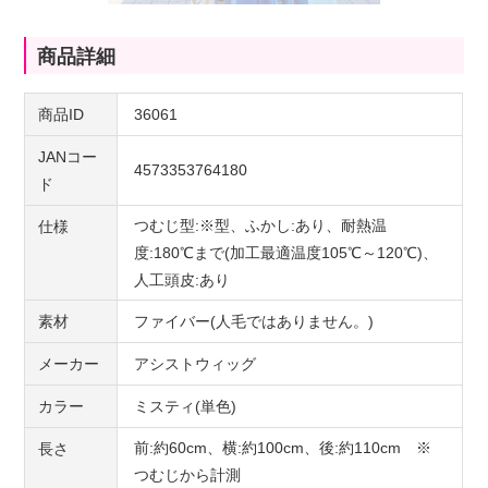
商品詳細
商品ID
36061
JANコー
4573353764180
ド
つむじ型:※型、ふかし:あり、耐熱温
仕様
度:180℃まで(加工最適温度105℃～120℃)、
人工頭皮:あり
素材
ファイバー(人毛ではありません。)
メーカー
アシストウィッグ
カラー
ミスティ(単色)
前:約60cm、横:約100cm、後:約110cm ※
長さ
つむじから計測