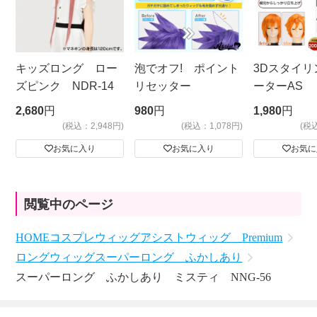
キッズロング ロー
泡でオフ! ポイント
3Dスタイリ
ズピンク NDR-14
リセッター
ーターAS
ビッグサイ
2,680
円
980
円
1,980
円
(税込：2,948円)
(税込：1,078円)
(税
お気に入り
お気に入り
お気に
閲覧中のページ
HOME
コスプレウィッグ
アシストウィッグ Premium
ロングウィッグ
スーパーロング ふかしあり
スーパーロング ふかしあり ミスティ NNG-56