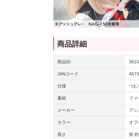
商品詳細
商品ID
3615
JANコード
4573
仕様
つむ
素材
ファ
メーカー
アシ
カラー
オフ
長さ
前: