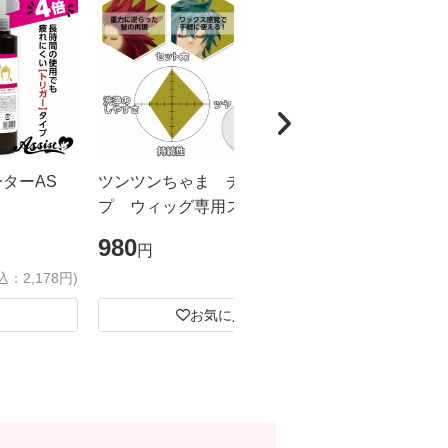
ーターAS
ツンツンちゃま チューブタイ
カチカチく
プ ウィッグ専用スーパーハード
ドスプレー
ジェル
ズ
980
1,980
円
円
込：2,178円)
(税込：1,078円)
お気に入り