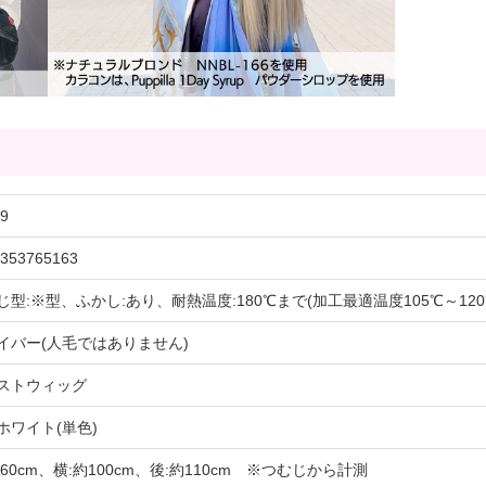
9
353765163
じ型:※型、ふかし:あり、耐熱温度:180℃まで(加工最適温度105℃～12
イバー(人毛ではありません)
ストウィッグ
ホワイト(単色)
約60cm、横:約100cm、後:約110cm ※つむじから計測