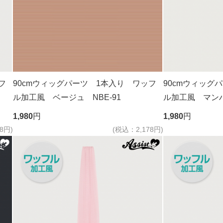
フ
90cmウィッグパーツ 1本入り ワッフ
90cmウィッグ
ル加工風 ベージュ NBE-91
ル加工風 マン
NDBK-21
1,980
円
1,980
円
8円)
(税込：2,178円)