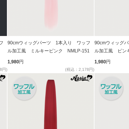
フ
90cmウィッグパーツ 1本入り ワッフ
90cmウィッグ
ル加工風 ミルキーピンク NMLP-151
ル加工風 ピンキー
1,980
円
1,980
円
8円)
(税込：2,178円)