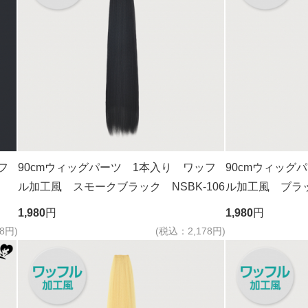
フ
90cmウィッグパーツ 1本入り ワッフ
90cmウィッグ
ル加工風 スモークブラック NSBK-106
ル加工風 ブラッ
1,980
円
1,980
円
8円)
(税込：2,178円)