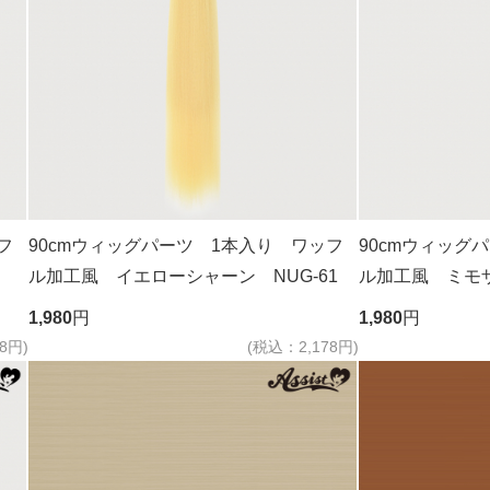
フ
90cmウィッグパーツ 1本入り ワッフ
90cmウィッグ
ル加工風 イエローシャーン NUG-61
ル加工風 ミモザ 
1,980
円
1,980
円
8円)
(税込：2,178円)