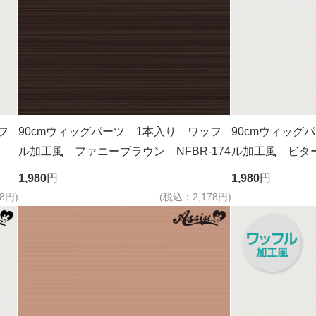
フ
90cmウィッグパーツ 1本入り ワッフ
90cmウィッグ
ル加工風 ファニーブラウン NFBR-174
ル加工風 ビタ
1,980
円
1,980
円
8円)
(税込：2,178円)