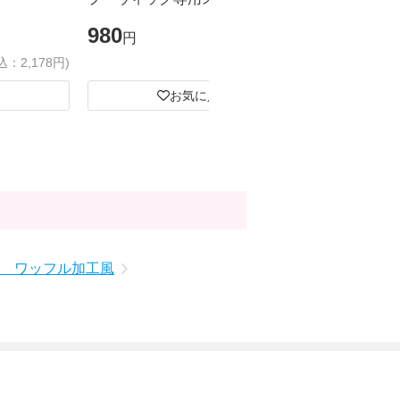
ジェル
ズ
980
1,980
円
円
込：2,178円)
(税込：1,078円)
お気に入り
り ワッフル加工風