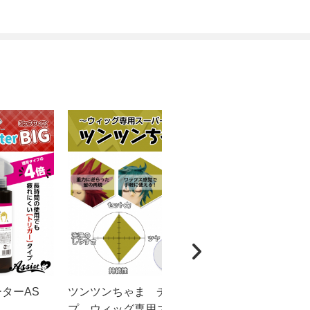
ーターAS
ツンツンちゃま チューブタイ
カチカチく
プ ウィッグ専用スーパーハード
ドスプレー