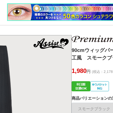
90cmウィッグ
工風 スモークブラ
1,980
円
(税込：2,178
商品バリエーションの