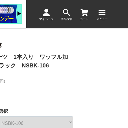
マイページ
商品検索
カート
メニュー
パーツ 1本入り ワッフル加
ック NSBK-106
円)
選択