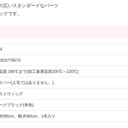
の広いスタンダードなパーツ
ックです。
4
353779573
温度:180℃まで(加工最適温度105℃～120℃)
イバー(人毛ではありません。)
ストウィッグ
ークブラック(単色)
:約90cm、幅:約60cm、1本入り