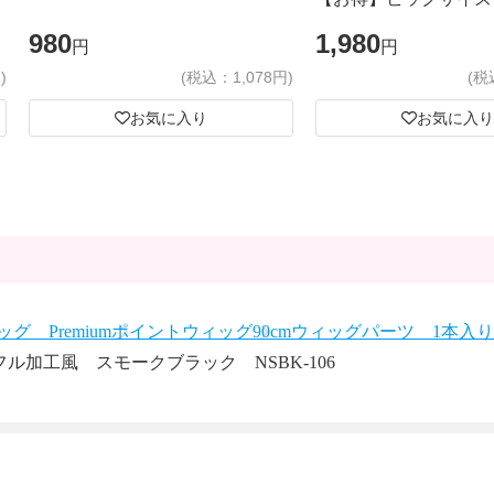
980
1,980
円
円
)
(税込：1,078円)
(税
お気に入り
お気に入り
グ Premium
ポイントウィッグ
90cmウィッグパーツ 1本入
フル加工風 スモークブラック NSBK-106