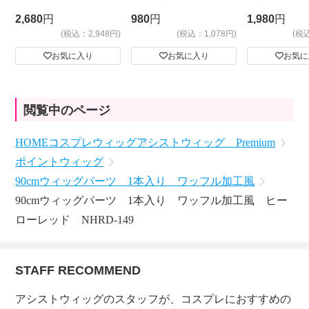
ビッグサイ
2,680
円
980
円
1,980
円
(税込：2,948円)
(税込：1,078円)
(税
お気に入り
お気に入り
お気に
閲覧中のページ
HOME
コスプレウィッグ
アシストウィッグ Premium
ポイントウィッグ
90cmウィッグパーツ 1本入り ワッフル加工風
90cmウィッグパーツ 1本入り ワッフル加工風 ヒー
ローレッド NHRD-149
STAFF RECOMMEND
アシストウィッグのスタッフが、コスプレにおすすめの