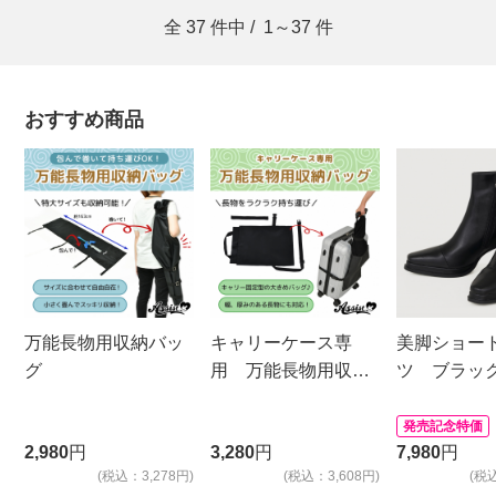
全
37
件中 /
1～37
件
おすすめ商品
万能長物用収納バッ
キャリーケース専
美脚ショー
グ
用 万能長物用収納
ツ ブラッ
バッグ
発売記念特価
2,980
円
3,280
円
7,980
円
(税込：3,278円)
(税込：3,608円)
(税