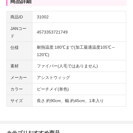
商品詳細
商品ID
31002
JANコー
4573353721749
ド
耐熱温度:180℃まで(加工最適温度105℃～
仕様
120℃)
素材
ファイバー(人毛ではありません)
メーカー
アシストウィッグ
カラー
ピーチメイ(単色)
サイズ
長さ:約90cm、幅:約45cm、1本入り