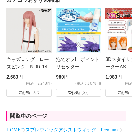
カテゴリおすすめ商品
キッズロング ロー
泡でオフ! ポイント
3Dスタイリ
ズピンク NDR-14
リセッター
ーターAS
ビッグサイ
2,680
円
980
円
1,980
円
(税込：2,948円)
(税込：1,078円)
(税
お気に入り
お気に入り
お気に
閲覧中のページ
HOME
コスプレウィッグ
アシストウィッグ Premium