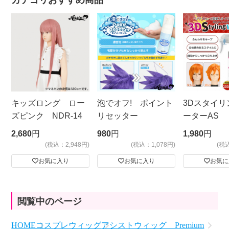
カテゴリおすすめ商品
キッズロング ロー
泡でオフ! ポイント
3Dスタイリ
ズピンク NDR-14
リセッター
ーターAS
ビッグサイ
2,680
円
980
円
1,980
円
(税込：2,948円)
(税込：1,078円)
(税
お気に入り
お気に入り
お気に
閲覧中のページ
HOME
コスプレウィッグ
アシストウィッグ Premium