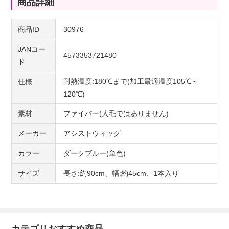
商品詳細
商品ID
30976
JANコー
4573353721480
ド
耐熱温度:180℃まで(加工最適温度105℃～
仕様
120℃)
素材
ファイバー(人毛ではありません)
メーカー
アシストウィッグ
カラー
ダークブルー(単色)
サイズ
長さ:約90cm、幅:約45cm、1本入り