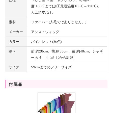
仕様
度:180℃まで(加工最適温度105℃～120℃)、
人工頭皮:なし
素材
ファイバー(人毛ではありません。)
メーカー
アシストウィッグ
カラー
バイオレット(単色)
前:約28cm、横:約33cm、後:約48cm、シャギ
長さ
ーあり ※つむじから計測
サイズ
59cmまでのフリーサイズ
付属品