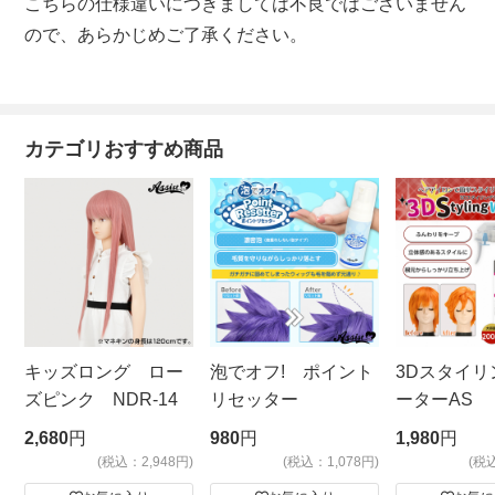
こちらの仕様違いにつきましては不良ではございません
ので、あらかじめご了承ください。
カテゴリおすすめ商品
キッズロング ロー
泡でオフ! ポイント
3Dスタイリ
ズピンク NDR-14
リセッター
ーターAS
ビッグサイ
2,680
円
980
円
1,980
円
(税込：2,948円)
(税込：1,078円)
(税