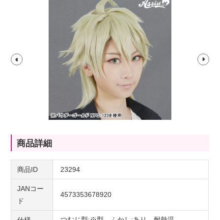
商品詳細
商品ID
23294
JANコー
4573353678920
ド
つむじ型:※型、ふかし:あり、耐熱温