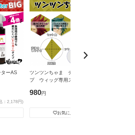
ーターAS
ツンツンちゃま チューブタイ
カチカチく
プ ウィッグ専用スーパーハード
ドスプレー
ジェル
ズ
980
1,980
円
円
込：2,178円)
(税込：1,078円)
お気に入り