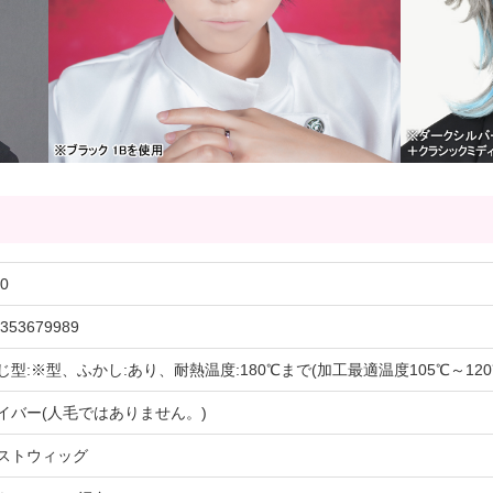
0
353679989
じ型:※型、ふかし:あり、耐熱温度:180℃まで(加工最適温度105℃～12
イバー(人毛ではありません。)
ストウィッグ