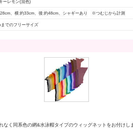
キーレモン(混色)
約28cm、横:約33cm、後:約48cm、シャギーあり ※つむじから計測
cmまでのフリーサイズ
れなく同系色の網&水泳帽タイプのウィッグネットをお付けし