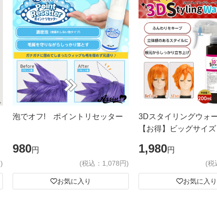
泡でオフ! ポイントリセッター
3Dスタイリングウォ
【お得】ビッグサイズ
980
1,980
円
円
)
(税込：1,078円)
(税
お気に入り
お気に入り