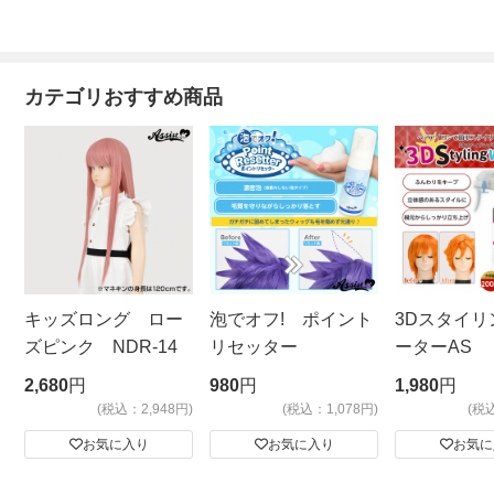
カテゴリおすすめ商品
キッズロング ロー
泡でオフ! ポイント
3Dスタイリ
ズピンク NDR-14
リセッター
ーターAS
ビッグサイ
2,680
円
980
円
1,980
円
(税込：2,948円)
(税込：1,078円)
(税
お気に入り
お気に入り
お気に