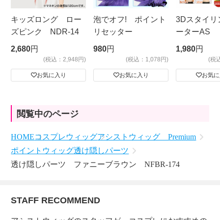
キッズロング ロー
泡でオフ! ポイント
3Dスタイリ
ズピンク NDR-14
リセッター
ーターAS
ビッグサイ
2,680
円
980
円
1,980
円
(税込：2,948円)
(税込：1,078円)
(税
お気に入り
お気に入り
お気に
閲覧中のページ
HOME
コスプレウィッグ
アシストウィッグ Premium
ポイントウィッグ
透け隠しパーツ
透け隠しパーツ ファニーブラウン NFBR-174
STAFF RECOMMEND