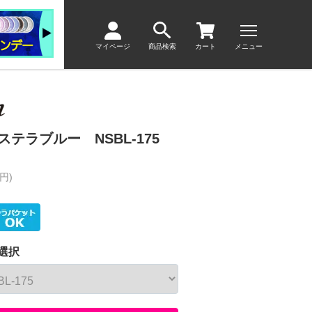
マイページ
商品検索
カート
メニュー
テラブルー NSBL-175
円)
選択