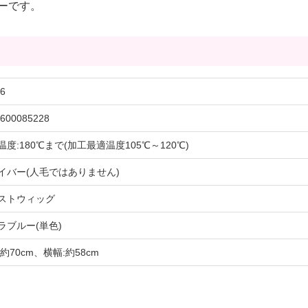
ーです。
6
600085228
温度:180℃まで(加工最適温度105℃～120℃)
イバー(人毛ではありません)
ストウィッグ
ラブルー(単色)
約70cm、横幅:約58cm