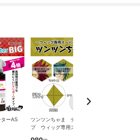
ーターAS
ツンツンちゃま チューブタイ
カチカチく
プ ウィッグ専用スーパーハード
ドスプレー
ジェル
ズ