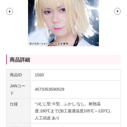
商品詳細
商品ID
1560
JANコー
4573353590529
ド
つむじ型:※型、ふかし:なし、耐熱温
仕様
度:180℃まで(加工最適温度105℃～120℃)、
人工頭皮:あり