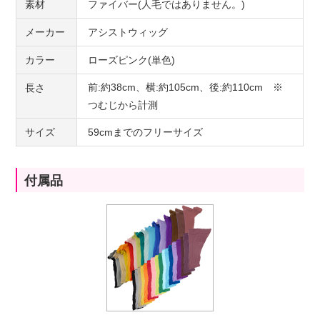
素材
ファイバー(人毛ではありません。)
メーカー
アシストウィッグ
カラー
ローズピンク(単色)
前:約38cm、横:約105cm、後:約110cm ※
長さ
つむじから計測
サイズ
59cmまでのフリーサイズ
付属品