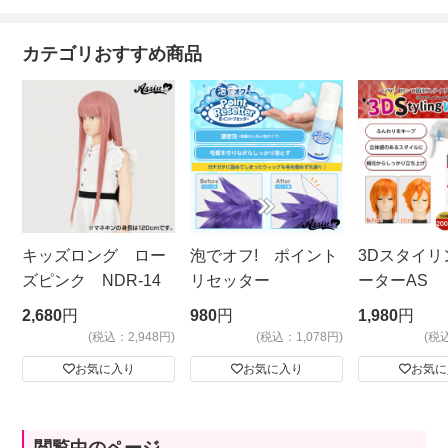
カテゴリおすすめ商品
キッズロング ロー
泡でオフ! ポイント
3Dスタイリ
ズピンク NDR-14
リセッター
ーターAS
ビッグサイ
2,680
円
980
円
1,980
円
(税込：2,948円)
(税込：1,078円)
(税
お気に入り
お気に入り
お気に