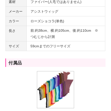
素材
ファイバー(人毛ではありません)
メーカー
アシストウィッグ
カラー
ローズショコラ(単色)
前:約38cm、横:約105cm、後:約110cm ※
長さ
つむじから計測
サイズ
59cmまでのフリーサイズ
付属品