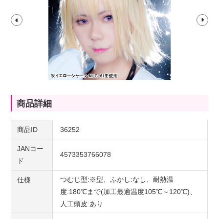
商品詳細
商品ID
36252
JANコー
4573353766078
ド
つむじ型:※型、ふかし:なし、耐熱温
仕様
度:180℃まで(加工最適温度105℃～120℃)、
人工頭皮:あり