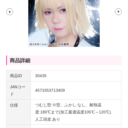
商品詳細
商品ID
30435
JANコー
4573353713409
ド
つむじ型:※型、ふかし:なし、耐熱温
仕様
度:180℃まで(加工最適温度105℃～120℃)、
人工頭皮:あり