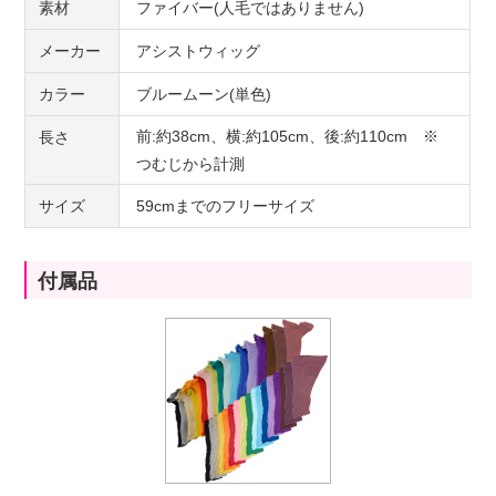
素材
ファイバー(人毛ではありません)
メーカー
アシストウィッグ
カラー
ブルームーン(単色)
前:約38cm、横:約105cm、後:約110cm ※
長さ
つむじから計測
サイズ
59cmまでのフリーサイズ
付属品