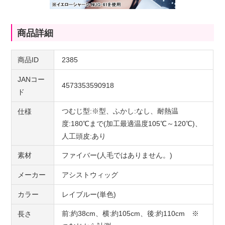
商品詳細
商品ID
2385
JANコー
4573353590918
ド
つむじ型:※型、ふかし:なし、耐熱温
仕様
度:180℃まで(加工最適温度105℃～120℃)、
人工頭皮:あり
素材
ファイバー(人毛ではありません。)
メーカー
アシストウィッグ
カラー
レイブルー(単色)
前:約38cm、横:約105cm、後:約110cm ※
長さ