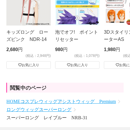
キッズロング ロー
泡でオフ! ポイント
3Dスタイリ
ズピンク NDR-14
リセッター
ーターAS
ビッグサイ
2,680
円
980
円
1,980
円
(税込：2,948円)
(税込：1,078円)
(税
お気に入り
お気に入り
お気に
閲覧中のページ
HOME
コスプレウィッグ
アシストウィッグ Premium
ロングウィッグ
スーパーロング
スーパーロング レイブルー NRB-31