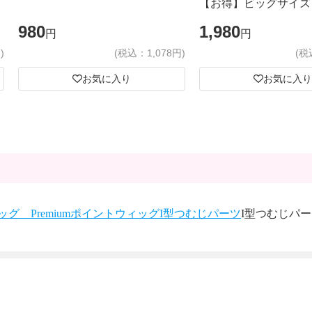
【お得】ビッグサイズ
980
1,980
円
円
)
(税込：1,078円)
(税
お気に入り
お気に入り
グ Premium
ポイントウィッグ
I型つむじパーツ
I型つむじパー