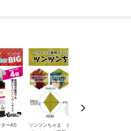
ーターAS
ツンツンちゃま チューブタイ
カチカチく