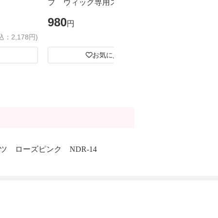
プ ウィッグ専用スーパーハード
ドスプレー
ジェル
ズ
980
1,980
円
円
込：2,178円)
(税込：1,078円)
お気に入り
ツ ローズピンク NDR-14