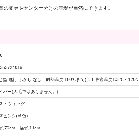
置の変更やセンター分けの表現が自然にできます。
8
353724016
じ型:I型、ふかし:なし、耐熱温度:180℃まで(加工最適温度105℃～120℃
イバー(人毛ではありません。)
ストウィッグ
ズピンク(単色)
約70cm、幅:約11cm