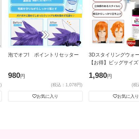
泡でオフ! ポイントリセッター
3Dスタイリングウォ
【お得】ビッグサイズ
980
1,980
円
円
)
(税込：1,078円)
(税
お気に入り
お気に入り