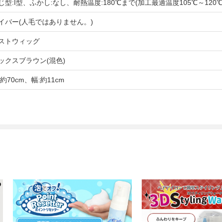
じ型:I型、ふかし:なし、耐熱温度:180℃まで(加工最適温度105℃～120℃
イバー(人毛ではありません。)
ストウィッグ
ックスブラウン(混色)
約70cm、幅:約11cm