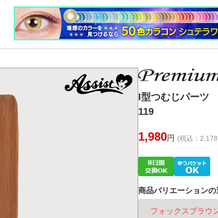
I型つむじパーツ 
119
1,980
円
(税込：2,178
商品バリエーションの