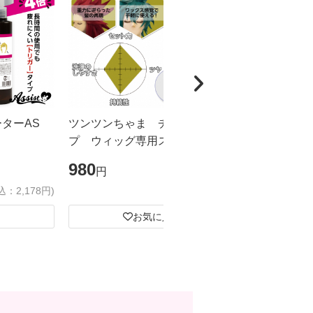
ーターAS
ツンツンちゃま チューブタイ
カチカチく
プ ウィッグ専用スーパーハード
ドスプレー
ジェル
ズ
980
1,980
円
円
込：2,178円)
(税込：1,078円)
お気に入り