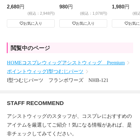
ビッグサイ
2,680
円
980
円
1,980
円
(税込：2,948円)
(税込：1,078円)
(税
お気に入り
お気に入り
お気に
閲覧中のページ
HOME
コスプレウィッグ
アシストウィッグ Premium
ポイントウィッグ
I型つむじパーツ
I型つむじパーツ フランボワーズ NHB-121
STAFF RECOMMEND
アシストウィッグのスタッフが、コスプレにおすすめの
アイテムを厳選してご紹介！気になる情報があれば、是
非チェックしてみてください。