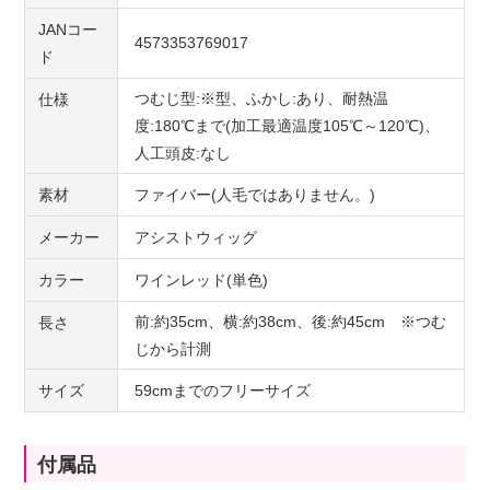
JANコー
4573353769017
ド
つむじ型:※型、ふかし:あり、耐熱温
仕様
度:180℃まで(加工最適温度105℃～120℃)、
人工頭皮:なし
素材
ファイバー(人毛ではありません。)
メーカー
アシストウィッグ
カラー
ワインレッド(単色)
前:約35cm、横:約38cm、後:約45cm ※つむ
長さ
じから計測
サイズ
59cmまでのフリーサイズ
付属品