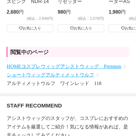
ズピンク NDR-14
リセッター
ーターAS
ビッグサイ
2,680
円
980
円
1,980
円
(税込：2,948円)
(税込：1,078円)
(税
お気に入り
お気に入り
お気に
閲覧中のページ
HOME
コスプレウィッグ
アシストウィッグ Premium
ショートウィッグ
アルティメットウルフ
アルティメットウルフ ワインレッド 118
STAFF RECOMMEND
アシストウィッグのスタッフが、コスプレにおすすめの
アイテムを厳選してご紹介！気になる情報があれば、是
非チェックしてみてください。