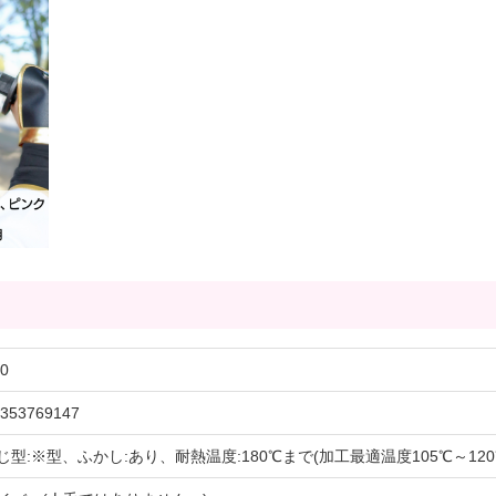
0
353769147
じ型:※型、ふかし:あり、耐熱温度:180℃まで(加工最適温度105℃～12