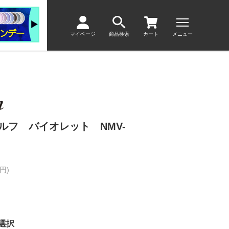
マイページ
商品検索
カート
メニュー
ルフ バイオレット NMV-
円)
選択