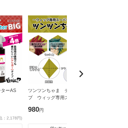
ーターAS
ツンツンちゃま チューブタイ
カチカチく
プ ウィッグ専用スーパーハード
ドスプレー
ジェル
ズ
980
1,980
円
円
込：2,178円)
(税込：1,078円)