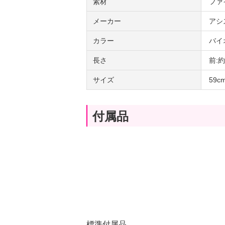
素材
ファ
メーカー
アシ
カラー
バイ
長さ
前:
サイズ
59
付属品
標準付属品