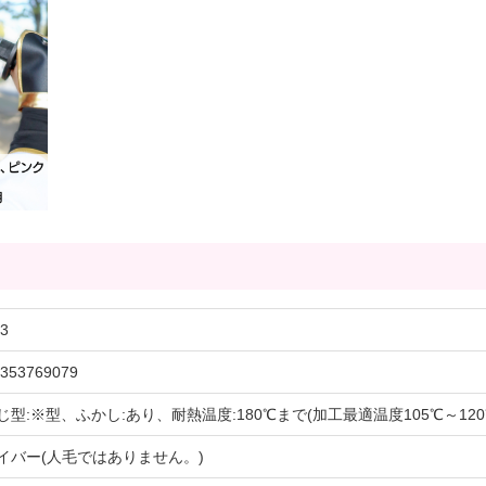
3
353769079
じ型:※型、ふかし:あり、耐熱温度:180℃まで(加工最適温度105℃～12
イバー(人毛ではありません。)