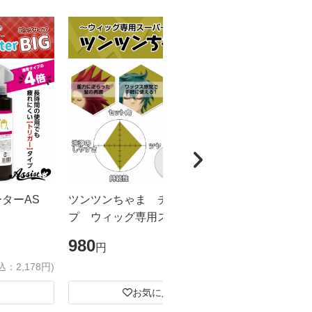
ーターAS
ツンツンちゃま チューブタイ
カチカチく
プ ウィッグ専用スーパーハード
ドスプレー
ジェル
ズ
980
1,980
円
円
込：2,178円)
(税込：1,078円)
お気に入り