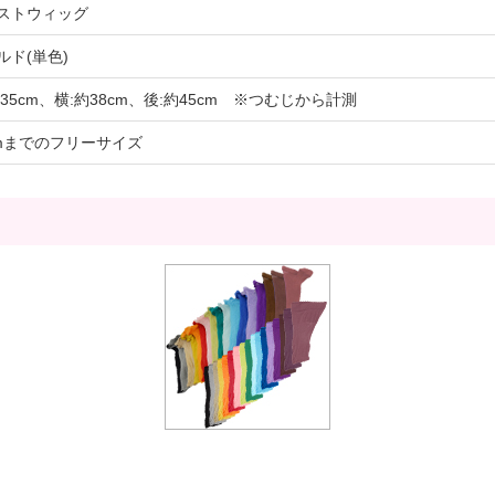
ストウィッグ
ルド(単色)
約35cm、横:約38cm、後:約45cm ※つむじから計測
cmまでのフリーサイズ