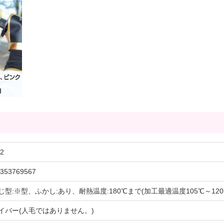
2
353769567
じ型:※型、ふかし:あり、耐熱温度:180℃まで(加工最適温度105℃～12
イバー(人毛ではありません。)