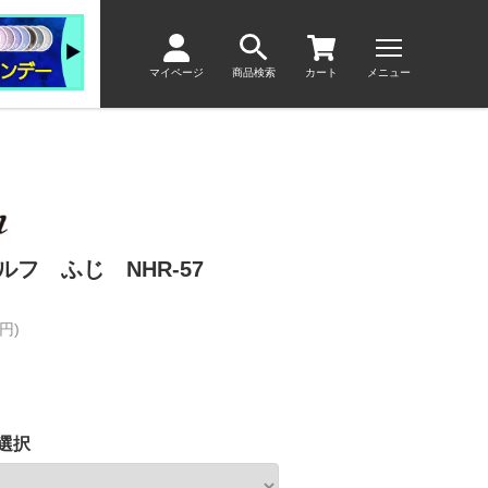
マイページ
商品検索
カート
メニュー
フ ふじ NHR-57
円)
選択