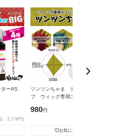
ーターAS
ツンツンちゃま チューブタイ
カチカチく
プ ウィッグ専用スーパーハード
ドスプレー
ジェル
ズ
980
1,980
円
円
込：2,178円)
(税込：1,078円)
お気に入り