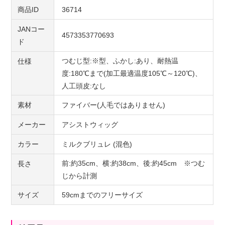
商品ID
36714
JANコー
4573353770693
ド
つむじ型:※型、ふかし:あり、耐熱温
仕様
度:180℃まで(加工最適温度105℃～120℃)、
人工頭皮:なし
素材
ファイバー(人毛ではありません)
メーカー
アシストウィッグ
カラー
ミルクブリュレ (混色)
前:約35cm、横:約38cm、後:約45cm ※つむ
長さ
じから計測
サイズ
59cmまでのフリーサイズ