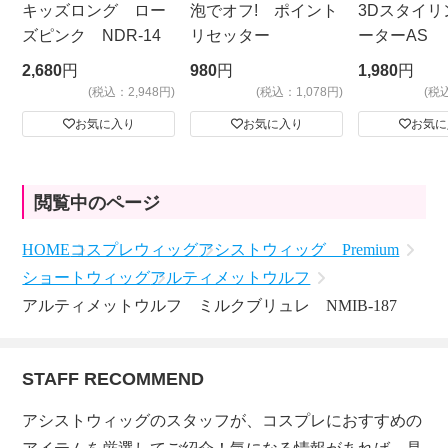
キッズロング ロー
泡でオフ! ポイント
3Dスタイリ
ズピンク NDR-14
リセッター
ーターAS
ビッグサイ
2,680
円
980
円
1,980
円
(税込：2,948円)
(税込：1,078円)
(税
お気に入り
お気に入り
お気に
閲覧中のページ
HOME
コスプレウィッグ
アシストウィッグ Premium
ショートウィッグ
アルティメットウルフ
アルティメットウルフ ミルクブリュレ NMIB-187
STAFF RECOMMEND
アシストウィッグのスタッフが、コスプレにおすすめの