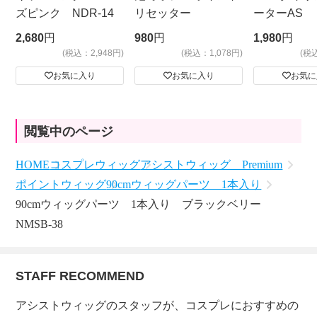
ズピンク NDR-14
リセッター
ーターAS
ビッグサイ
2,680
円
980
円
1,980
円
(税込：2,948円)
(税込：1,078円)
(税
お気に入り
お気に入り
お気に
閲覧中のページ
HOME
コスプレウィッグ
アシストウィッグ Premium
ポイントウィッグ
90cmウィッグパーツ 1本入り
90cmウィッグパーツ 1本入り ブラックベリー
NMSB-38
STAFF RECOMMEND
アシストウィッグのスタッフが、コスプレにおすすめの