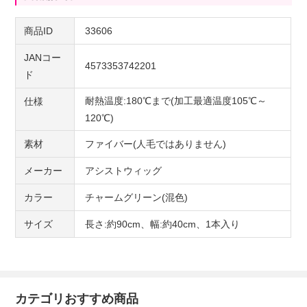
商品ID
33606
JANコー
4573353742201
ド
耐熱温度:180℃まで(加工最適温度105℃～
仕様
120℃)
素材
ファイバー(人毛ではありません)
メーカー
アシストウィッグ
カラー
チャームグリーン(混色)
サイズ
長さ:約90cm、幅:約40cm、1本入り
カテゴリおすすめ商品