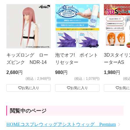
キッズロング ロー
泡でオフ! ポイント
3Dスタイリ
ズピンク NDR-14
リセッター
ーターAS
ビッグサイ
2,680
円
980
円
1,980
円
(税込：2,948円)
(税込：1,078円)
(税
お気に入り
お気に入り
お気に
閲覧中のページ
HOME
コスプレウィッグ
アシストウィッグ Premium