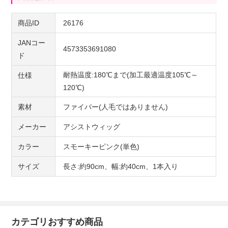
商品ID
26176
JANコー
4573353691080
ド
耐熱温度:180℃まで(加工最適温度105℃～
仕様
120℃)
素材
ファイバー(人毛ではありません)
メーカー
アシストウィッグ
カラー
スモーキーピンク(単色)
サイズ
長さ:約90cm、幅:約40cm、1本入り
カテゴリおすすめ商品