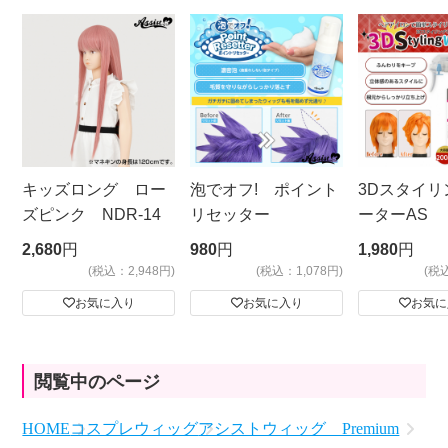
キッズロング ロー
泡でオフ! ポイント
3Dスタイリ
ズピンク NDR-14
リセッター
ーターAS
ビッグサイ
2,680
円
980
円
1,980
円
(税込：2,948円)
(税込：1,078円)
(税
お気に入り
お気に入り
お気に
閲覧中のページ
HOME
コスプレウィッグ
アシストウィッグ Premium