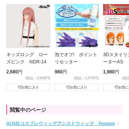
キッズロング ロー
泡でオフ! ポイント
3Dスタイリ
ズピンク NDR-14
リセッター
ーターAS
ビッグサイ
2,680
円
980
円
1,980
円
(税込：2,948円)
(税込：1,078円)
(税
お気に入り
お気に入り
お気に
閲覧中のページ
HOME
コスプレウィッグ
アシストウィッグ Premium